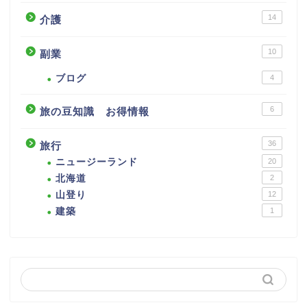
14
介護
10
副業
ブログ
4
6
旅の豆知識 お得情報
36
旅行
ニュージーランド
20
北海道
2
山登り
12
建築
1