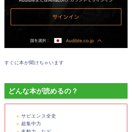
すぐに本が聞けちゃいます
どんな本が読めるの？
サピエンス全史
超集中力
多動力 など